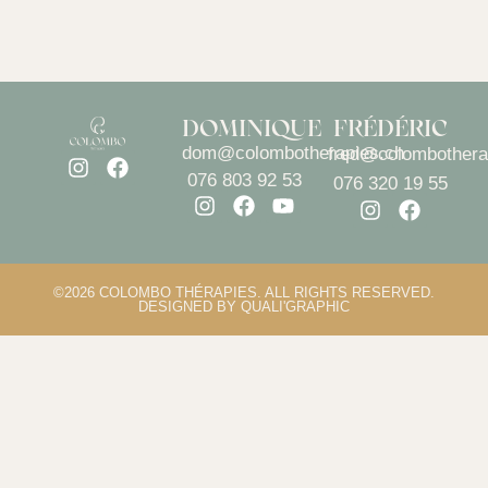
DOMINIQUE
FRÉDÉRIC
dom@colombotherapies.ch
fred@colombothera
076 803 92 53
076 320 19 55
©2026 COLOMBO THÉRAPIES. ALL RIGHTS RESERVED.
DESIGNED BY QUALI'GRAPHIC