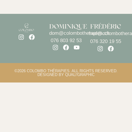
DOMINIQUE
FRÉDÉRIC
dom@colombotherapies.ch
fred@colombothera
076 803 92 53
076 320 19 55
©2026 COLOMBO THÉRAPIES. ALL RIGHTS RESERVED.
DESIGNED BY QUALI'GRAPHIC